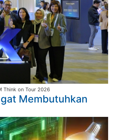
BM Think on Tour 2026
angat Membutuhkan