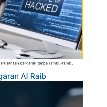
in perusahaan bergerak tanpa rambu-rambu
garan AI Raib