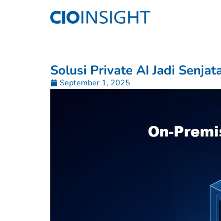
Solusi Private AI Jadi Senja
September 1, 2025