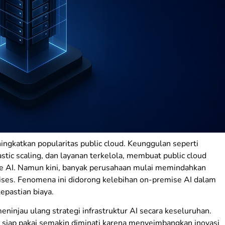
ngkatkan popularitas public cloud. Keunggulan seperti
tic scaling, dan layanan terkelola, membuat public cloud
ve AI. Namun kini, banyak perusahaan mulai memindahkan
mises. Fenomena ini didorong kelebihan on-premise AI dalam
kepastian biaya.
ninjau ulang strategi infrastruktur AI secara keseluruhan.
” siap pakai semakin diminati karena menyeimbangkan inovasi