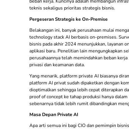
beban kerja. Kuncinya adalah membangun infrast
teknis sekaligus prioritas strategis bisnis.
Pergeseran Strategis ke On-Premise
Belakangan ini, banyak perusahaan mulai meng
technology stack AI berbasis on-premises. Surve
bisnis pada akhir 2024 menunjukkan, layanan o
aplikasi baru. Penelitian lain mengungkapkan s
perusahaannya telah memindahkan beban kerja A
privasi dan keamanan data.
Yang menarik, platform private AI biasanya diran
platform AI privat sudah dipaketkan dengan kom
dioptimalkan sehingga lebih cepat diterapkan da
proof of concept ke tahap produksi hanya dalam 
sebenarnya tidak lebih rumit dibandingkan meng
Masa Depan Private AI
Apa arti semua ini bagi CIO dan pemimpin bisnis