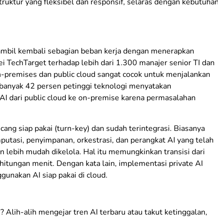
ruktur yang fleksibel dan responsif, selaras dengan kebutuha
ambil kembali sebagian beban kerja dengan menerapkan
i TechTarget terhadap lebih dari 1.300 manajer senior TI dan
n-premises dan public cloud sangat cocok untuk menjalankan
ebanyak 42 persen petinggi teknologi menyatakan
I dari public cloud ke on-premise karena permasalahan
cang siap pakai (turn-key) dan sudah terintegrasi. Biasanya
putasi, penyimpanan, orkestrasi, dan perangkat AI yang telah
n lebih mudah dikelola. Hal itu memungkinkan transisi dari
hitungan menit. Dengan kata lain, implementasi private AI
gunakan AI siap pakai di cloud.
? Alih-alih mengejar tren AI terbaru atau takut ketinggalan,