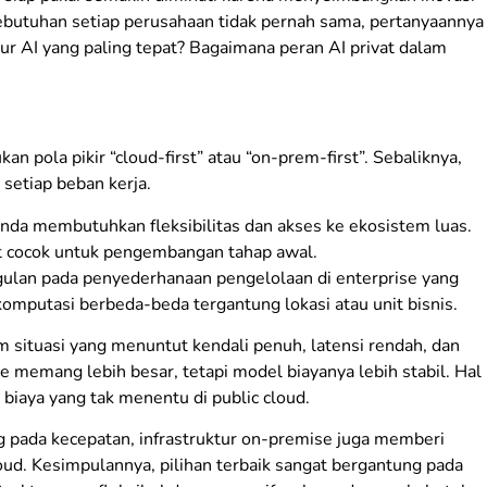
ebutuhan setiap perusahaan tidak pernah sama, pertanyaannya
ur AI yang paling tepat? Bagaimana peran AI privat dalam
kan pola pikir “cloud-first” atau “on-prem-first”. Sebaliknya,
setiap beban kerja.
Anda membutuhkan fleksibilitas dan akses ke ekosistem luas.
t cocok untuk pengembangan tahap awal.
ggulan pada penyederhanaan pengelolaan di enterprise yang
komputasi berbeda-beda tergantung lokasi atau unit bisnis.
am situasi yang menuntut kendali penuh, latensi rendah, dan
e memang lebih besar, tetapi model biayanya lebih stabil. Hal
iaya yang tak menentu di public cloud.
g pada kecepatan, infrastruktur on-premise juga memberi
loud. Kesimpulannya, pilihan terbaik sangat bergantung pada