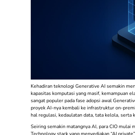
Kehadiran teknologi Generative AI semakin meni
kapasitas komputasi yang masif, kemampuan elas
sangat populer pada fase adopsi awal Generati
proyek AI-nya kembali ke infrastruktur on-pre
hal regulasi, kedaulatan data, tata kelola, serta 
Seiring semakin matangnya AI, para CIO mulai me
Technology stack yang menyediakan “AI private