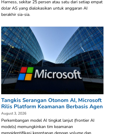
Harness, sekitar 25 persen atau satu dari setiap empat
dolar AS yang dialokasikan untuk anggaran AI
berakhir sia-sia.
Tangkis Serangan Otonom AI, Microsoft
Rilis Platform Keamanan Berbasis Agen
August 3, 2026
Perkembangan model AI tingkat lanjut (frontier AI
models) memungkinkan tim keamanan
mengidentifikasi kerentanan dengan volume dan