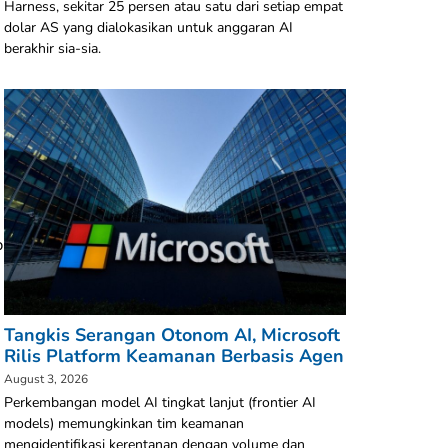
Harness, sekitar 25 persen atau satu dari setiap empat
dolar AS yang dialokasikan untuk anggaran AI
berakhir sia-sia.
b
Tangkis Serangan Otonom AI, Microsoft
Rilis Platform Keamanan Berbasis Agen
August 3, 2026
Perkembangan model AI tingkat lanjut (frontier AI
models) memungkinkan tim keamanan
mengidentifikasi kerentanan dengan volume dan