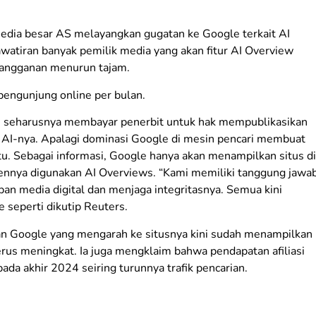
media besar AS melayangkan gugatan ke Google terkait AI
watiran banyak pemilik media yang akan fitur AI Overview
langganan menurun tajam.
pengunjung online per bulan.
 seharusnya membayar penerbit untuk hak mempublikasikan
 AI-nya. Apalagi dominasi Google di mesin pencari membuat
. Sebagai informasi, Google hanya akan menampilkan situs di
ontennya digunakan AI Overviews. “Kami memiliki tanggung jawa
an media digital dan menjaga integritasnya. Semua kini
 seperti dikutip Reuters.
n Google yang mengarah ke situsnya kini sudah menampilkan
erus meningkat. Ia juga mengklaim bahwa pendapatan afiliasi
pada akhir 2024 seiring turunnya trafik pencarian.