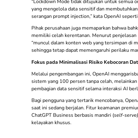
​“Lockdown Mode tidak ditujukan untuk semua ora
yang mengelola data sensitif dan membutuhkan p
serangan prompt injection,” kata OpenAI seperti
​Pihak perusahaan juga memaparkan bahwa bah
memiliki celah kerentanan. Menurut penjelasan 
“muncul dalam konten web yang tersimpan di me
sehingga tetap dapat memengaruhi perilaku maup
​Fokus pada Minimalisasi Risiko Kebocoran Da
​Melalui pengembangan ini, OpenAI menggarisb
sistem yang 100 persen tanpa celah, melainkan
pembagian data sensitif selama interaksi AI ber
​Bagi pengguna yang tertarik mencobanya, Op
saat ini sedang berjalan. Fitur keamanan premiu
ChatGPT Business berbasis mandiri (
self-serve
kelayakan khusus.