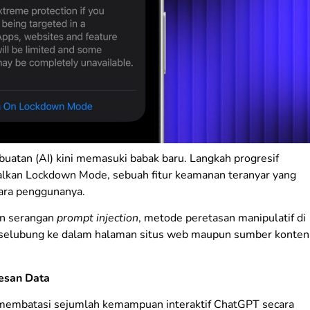
uatan (AI) kini memasuki babak baru. Langkah progresif
lkan Lockdown Mode, sebuah fitur keamanan teranyar yang
ara penggunanya.
man serangan
prompt injection
, metode peretasan manipulatif di
erselubung ke dalam halaman situs web maupun sumber konten
sesan Data
 membatasi sejumlah kemampuan interaktif ChatGPT secara