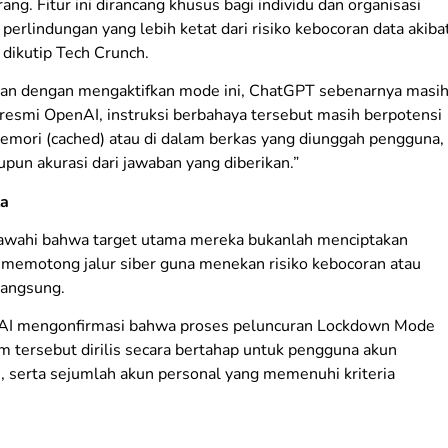
ng. Fitur ini dirancang khusus bagi individu dan organisasi
erlindungan yang lebih ketat dari risiko kebocoran data akiba
 dikutip Tech Crunch.
kan dengan mengaktifkan mode ini, ChatGPT sebenarnya masi
resmi OpenAI, instruksi berbahaya tersebut masih berpotensi
mori (cached) atau di dalam berkas yang diunggah pengguna,
un akurasi dari jawaban yang diberikan.”
ta
awahi bahwa target utama mereka bukanlah menciptakan
 memotong jalur siber guna menekan risiko kebocoran atau
langsung.
enAI mengonfirmasi bahwa proses peluncuran Lockdown Mode
m tersebut dirilis secara bertahap untuk pengguna akun
)
, serta sejumlah akun personal yang memenuhi kriteria