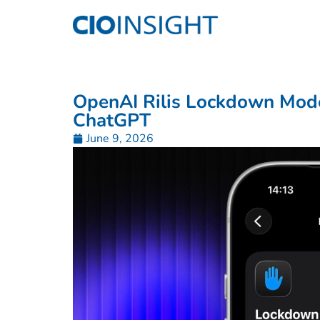
OpenAI Rilis Lockdown Mode,
ChatGPT
June 9, 2026