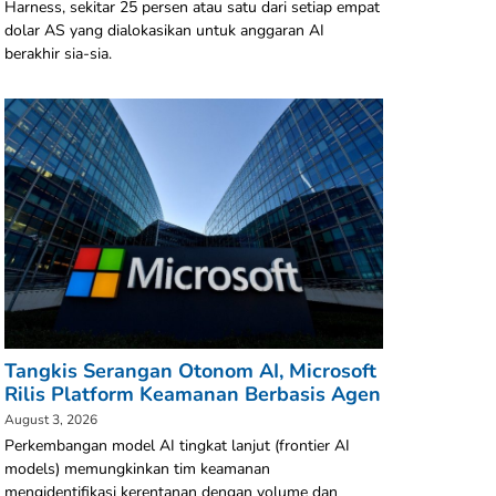
Harness, sekitar 25 persen atau satu dari setiap empat
dolar AS yang dialokasikan untuk anggaran AI
berakhir sia-sia.
Tangkis Serangan Otonom AI, Microsoft
Rilis Platform Keamanan Berbasis Agen
August 3, 2026
Perkembangan model AI tingkat lanjut (frontier AI
models) memungkinkan tim keamanan
mengidentifikasi kerentanan dengan volume dan