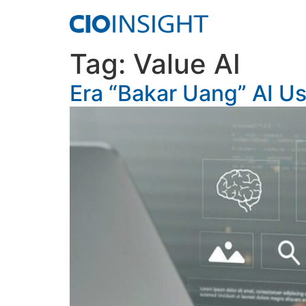
Tag:
Value AI
Era “Bakar Uang” AI Us