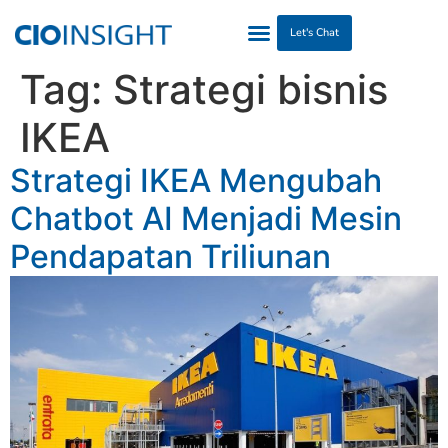
Let's Chat
Tag:
Strategi bisnis
IKEA
Strategi IKEA Mengubah
Chatbot AI Menjadi Mesin
Pendapatan Triliunan