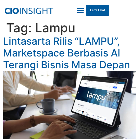
Let's Chat
Tag:
Lampu
Lintasarta Rilis “LAMPU”,
Marketspace Berbasis AI
Terangi Bisnis Masa Depan