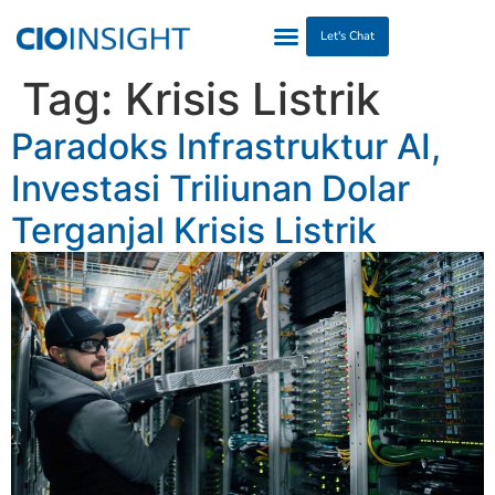
Let's Chat
Tag:
Krisis Listrik
Paradoks Infrastruktur AI,
Investasi Triliunan Dolar
Terganjal Krisis Listrik