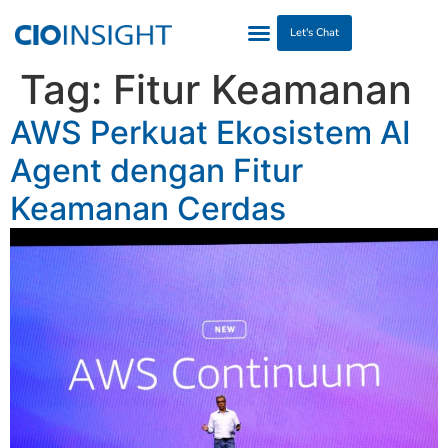
Let's Chat
Tag:
Fitur Keamanan
​AWS Perkuat Ekosistem AI
Agent dengan Fitur
Keamanan Cerdas