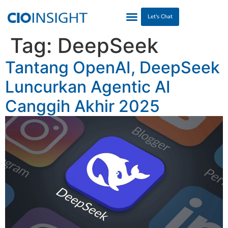
Let's Chat
Tag:
DeepSeek
Tantang OpenAI, DeepSeek
Luncurkan Agentic AI
Canggih Akhir 2025