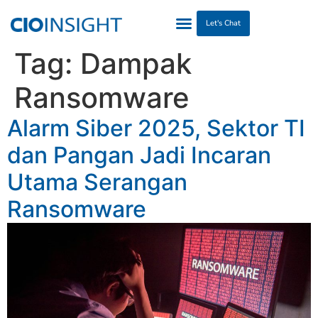
Let's Chat
Tag:
Dampak
Ransomware
Alarm Siber 2025, Sektor TI
dan Pangan Jadi Incaran
Utama Serangan
Ransomware