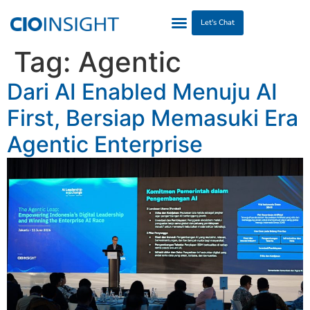
Let's Chat
Tag:
Agentic
Dari AI Enabled Menuju AI
First, Bersiap Memasuki Era
Agentic Enterprise