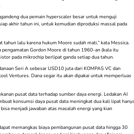
.
gandeng dua pemain hyperscaler besar untuk menguji
iap akhir tahun ini, untuk kemudian diproduksi massal pada
at tahun lalu karena hukum Moore sudah mati,” kata Messica.
 pengamatan Gordon Moore di tahun 1960-an (kala itu
stor pada mikrochip berlipat ganda setiap dua tahun.
ndanaan Seri A sebesar USD10 juta dari KOMPAS VC dan
n lool Ventures. Dana segar itu akan dipakai untuk memperluas
ekanan pusat data terhadap sumber daya energi. Ledakan AI
buat konsumsi daya pusat data meningkat dua kali lipat hany
bisa menjadi jawaban atas masalah energi yang kian
 dapat memangkas biaya pembangunan pusat data hingga 30