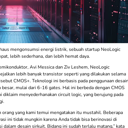
haus mengonsumsi energi listrik, sebuah startup NeoLogic
at, lebih sederhana, dan lebih hemat daya.
semikonduktor, Avi Messica dan Ziv Leshem, NeoLogic
alkan lebih banyak transistor seperti yang dilakukan selama
isebut CMOS+. Teknologi ini berbasis pada penggunaan desai
ih besar, mulai dari 6-16 gates. Hal ini berbeda dengan CMOS
ni diklaim menyederhanakan circuit logic, yang berujung pada
i.
an orang yang kami temui mengatakan itu mustahil. Beberapa
asi ini tidak mungkin karena Anda tidak bisa berinovasi di
i dalam desain sirkuit. Bidang ini sudah terlalu matang,” kata