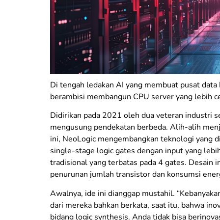
Di tengah ledakan AI yang membuat pusat data 
berambisi membangun CPU server yang lebih cep
Didirikan pada 2021 oleh dua veteran industri 
mengusung pendekatan berbeda. Alih-alih menjej
ini, NeoLogic mengembangkan teknologi yang d
single-stage logic gates dengan input yang leb
tradisional yang terbatas pada 4 gates. Desain i
penurunan jumlah transistor dan konsumsi energ
Awalnya, ide ini dianggap mustahil. “Kebanyak
dari mereka bahkan berkata, saat itu, bahwa inov
bidang logic synthesis. Anda tidak bisa berinovas