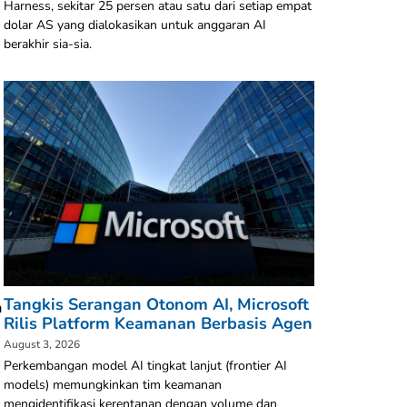
Harness, sekitar 25 persen atau satu dari setiap empat
dolar AS yang dialokasikan untuk anggaran AI
berakhir sia-sia.
Tangkis Serangan Otonom AI, Microsoft
a
Rilis Platform Keamanan Berbasis Agen
August 3, 2026
Perkembangan model AI tingkat lanjut (frontier AI
models) memungkinkan tim keamanan
mengidentifikasi kerentanan dengan volume dan