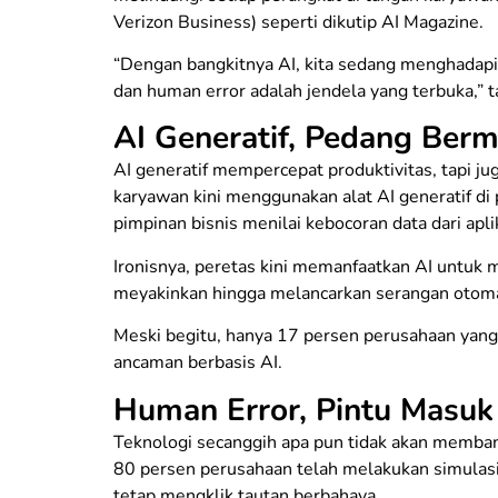
Verizon Business) seperti dikutip AI Magazine.
“Dengan bangkitnya AI, kita sedang menghadapi 
dan human error adalah jendela yang terbuka,” 
AI Generatif, Pedang Ber
AI generatif mempercepat produktivitas, tapi 
karyawan kini menggunakan alat AI generatif d
pimpinan bisnis menilai kebocoran data dari apl
Ironisnya, peretas kini memanfaatkan AI untuk 
meyakinkan hingga melancarkan serangan otomat
Meski begitu, hanya 17 persen perusahaan yan
ancaman berbasis AI.
Human Error, Pintu Masuk 
Teknologi secanggih apa pun tidak akan membant
80 persen perusahaan telah melakukan simulas
tetap mengklik tautan berbahaya.